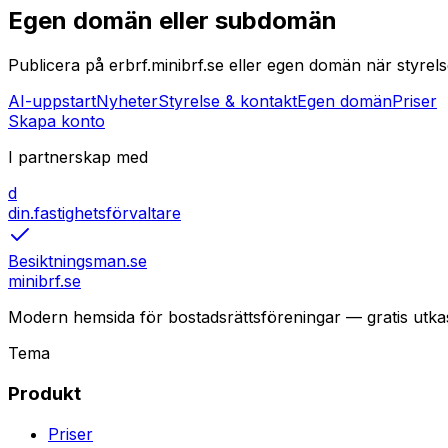
Egen domän eller subdomän
Publicera på erbrf.minibrf.se eller egen domän när styre
AI-uppstart
Nyheter
Styrelse & kontakt
Egen domän
Priser
Skapa konto
I partnerskap med
d
din.fastighetsförvaltare
Besiktningsman.se
minibrf.se
Modern hemsida för bostadsrättsföreningar — gratis utkast
Tema
Produkt
Priser