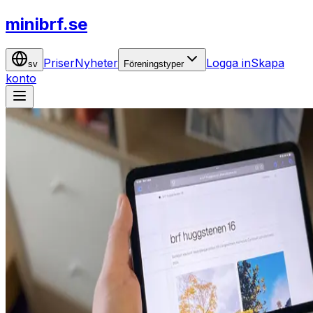
minibrf.se
Priser
Nyheter
Logga in
Skapa
sv
Föreningstyper
konto