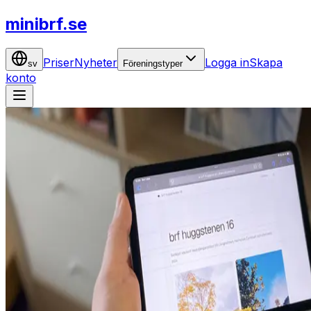
minibrf.se
Priser
Nyheter
Logga in
Skapa
sv
Föreningstyper
konto